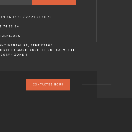
89 86 35 13 / 27 21 53 18 70
3 74 53 94
IZENE.ORG
ONTINENTAL RE, 5ÈME ÉTAGE
IERRE ET MARIE CURIE ET RUE CALMETTE
CORY - ZONE 4
CONTACTEZ NOUS